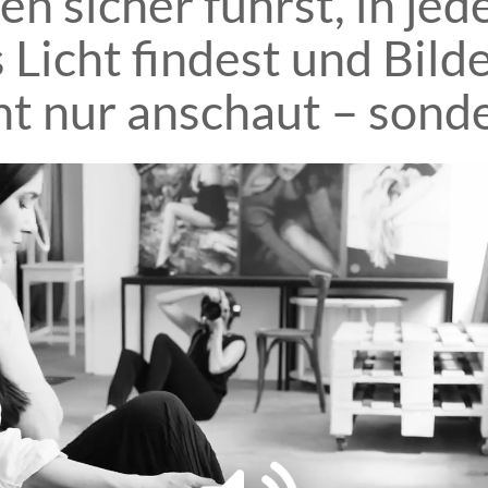
n sicher führst, in j
Licht findest und Bilder
t nur anschaut – sonde