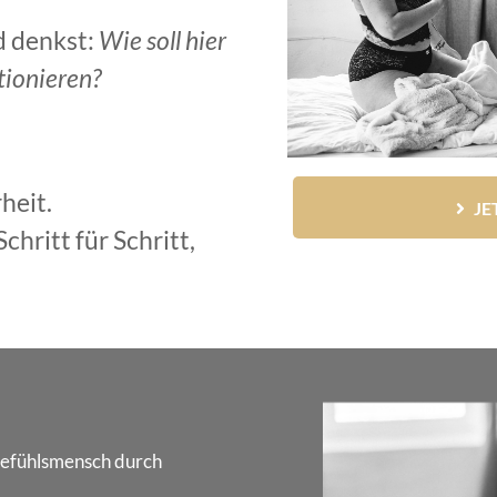
d denkst:
Wie soll hier
tionieren?
heit.
JE
hritt für Schritt,
Gefühlsmensch durch