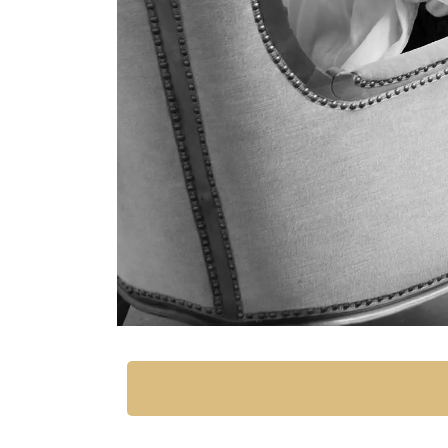
/
Unmute
2