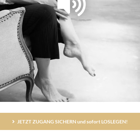
Loaded
:
8.97%
JETZT ZUGANG SICHERN und sofort LOSLEGEN!