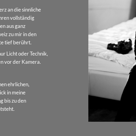
rz an die sinnliche
hren vollständig
uen aus ganz
iz zu mir in den
e tief berührt.
ur Licht oder Technik,
n vor der Kamera.
en ehrlichen,
ick in meine
g bis zu den
tsteht.